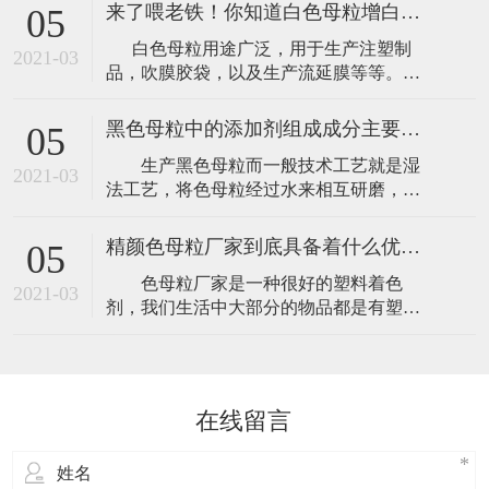
的，黄颜色的，黑色的都有。这些塑料使
来了喂老铁！你知道白色母粒增白技术有什么优越性吗？
05
用的着色剂就是采用的色母粒。​色母粒厂
​ 白色母粒用途广泛，用于生产注塑制
家简析色母在日常材料加工中可分为六大
2021-03
品，吹膜胶袋，以及生产流延膜等等。因
作用：1.使颜料在制品中具有更好的分散
为白色母粒的钛白粉含量高，所以生产出
性： 色母是把超常量的颜料均匀载附
来的塑料产品光亮度高，在耐温方面其性
于树脂之中
黑色母粒中的添加剂组成成分主要有哪几类呢？
05
能也很好，对原材料本身的物性没有任何
​ 生产黑色母粒而一般技术工艺就是湿
影响。​白色母粒增白技术有什么优越性
2021-03
法工艺，将色母粒经过水来相互研磨，用
呢： (1)白色母
水洗，干燥，转相，造粒而成的，这样生
产出的色母粒，在质量方面是相当有保障
精颜色母粒厂家到底具备着什么优点是我们不知道的呢？
05
的。​黑色母粒中的添加剂组成成分主要有
​色母粒厂家是一种很好的塑料着色
以下几类： 1. 颜料或染料：颜料又分
2021-03
剂，我们生活中大部分的物品都是有塑料
为有机颜料与无机颜料 常用的有机颜料
制作而成的，有各种颜色的塑料，红色
有：酞菁红、酞菁蓝、酞菁绿、耐晒大
的，黄颜色的，黑色的都有。这些塑料使
红、
用的着色剂就是采用的色母粒。​精颜色母
粒厂家具有以下优点： 1.绿色母粒的颜
在线留言
色稳定性好：色母料颗粒与树脂颗粒相
近，计量方便准确，混合时不易粘附在容
器壁上，与