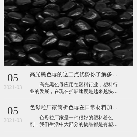
​高光黑色母的这三点优势你了解多少呢？
05
​ 高光黑色母应用在塑料行业，塑料行
2021-03
业的发展，在现在扩展速度是越来越快，
主要是跟高光黑色母的性能有关系，使用
寿命长。​高光黑色母具有浓度高、分散性
色母粒厂家简析色母在日常材料加工中有哪六大作用？
05
好、清洁等显著的优点：1. 使颜料在制品
​色母粒厂家是一种很好的塑料着色
中具有更好的分散性 色母生产过程中
2021-03
剂，我们生活中大部分的物品都是有塑料
须对颜料进行细化处理，以提高颜料的分
制作而成的，有各种颜色的塑料，红色
散性和着色力。专用色母的载体